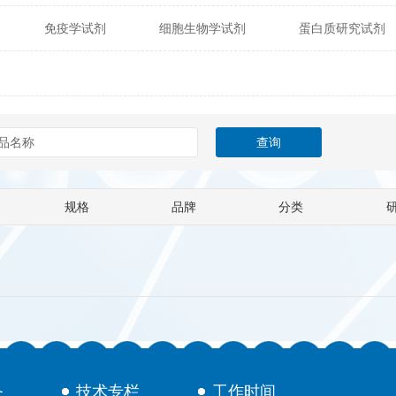
免疫学试剂
细胞生物学试剂
蛋白质研究试剂
itech
热销产品
辰辉创聚生物® (Nebulabio)
B
材料学试剂
仪器及设备
耗材及常用物品
其他
Verichem Laboratories
Vicbio Biotech
Click Chemistry
gfisher Biotech
Vector Labs
Trilink
VICBIO Bi
mpire Genomics
ImmunAware
IBT Systems
规格
品牌
分类
a
ChemPep
Eagle Biosciences
Cellscript
dira
Hybrid Plastics
Milenia Biotec
SiChem
Biolife Solutions
Pall
Lonza
Omicron Bioche
Abnova
Active Motif
务
技术专栏
工作时间