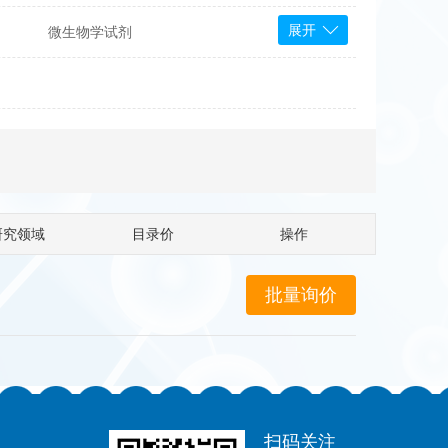
展开
微生物学试剂
PS Bioscience
产品
 Tools
Bioassay Systems
otechnology
DLD-Diagnostika
Medipan
Mediagnost
研究领域
目录价
操作
Cytodiagnostics
Katchem
Sunrise Science
micals
康为世纪
扫码关注