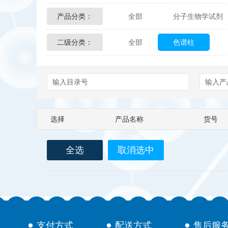
产品分类：
全部
分子生物学试剂
Glycon Biochem
Sterl
二级分类：
全部
色谱柱
化学及生物化学试剂
Echelon Biosciences
Affinity Biologicals
Kin
Epitope Diagnostics
E
选择
产品名称
货号
Biotez Berlin
Diametr
全选
取消选中
Berry & Associates
Ze
LGC Maine Standards
Abbexa
AbD Serotec
支付方式
配送方式
售后服