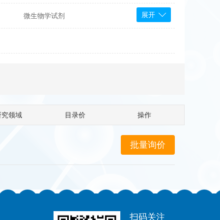
展开
微生物学试剂
PS Bioscience
产品
 Tools
Bioassay Systems
otechnology
DLD-Diagnostika
Medipan
Mediagnost
研究领域
目录价
操作
Cytodiagnostics
Katchem
Sunrise Science
micals
康为世纪
扫码关注