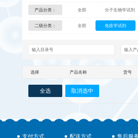
产品分类：
全部
分子生物学试剂
Glycon Biochem
Sterl
二级分类：
全部
免疫学试剂
化学及生物化学试剂
Echelon Biosciences
Affinity Biologicals
Kin
Epitope Diagnostics
E
选择
产品名称
货号
Biotez Berlin
Diametr
全选
取消选中
Berry & Associates
Ze
LGC Maine Standards
Abbexa
AbD Serotec
支付方式
配送方式
售后服