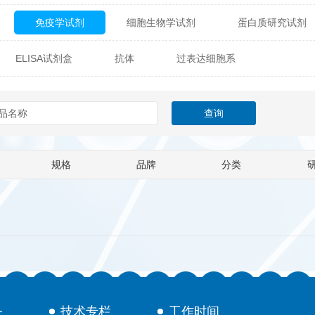
免疫学试剂
细胞生物学试剂
蛋白质研究试剂
itech
热销产品
辰辉创聚生物® (Nebulabio)
B
ELISA试剂盒
抗体
过表达细胞系
材料学试剂
仪器及设备
耗材及常用物品
其他
Verichem Laboratories
Vicbio Biotech
Click Chemistry
gfisher Biotech
Vector Labs
Trilink
VICBIO Bi
mpire Genomics
ImmunAware
IBT Systems
规格
品牌
分类
a
ChemPep
Eagle Biosciences
Cellscript
dira
Hybrid Plastics
Milenia Biotec
SiChem
Biolife Solutions
Pall
Lonza
Omicron Bioche
Abnova
Active Motif
务
技术专栏
工作时间