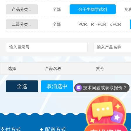
产品分类：
全部
分子生物学试剂
免
Glycon Biochem
Sterlitech
二级分类：
全部
PCR、RT-PCR、qPCR
化学及生物化学试剂
材料学试剂
Echelon Biosciences
Verichem La
Affinity Biologicals
Kingfisher Biot
Epitope Diagnostics
Empire Geno
选择
产品名称
货号
Biotez Berlin
Diametra
C
全选
取消选中
Berry & Associates
Zedira
技术问题或获取报价？
LGC Maine Standards
Biolife Sol
Abbexa
AbD Serotec
Ab
支付方式
配送方式
售后服务