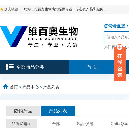
加入收藏
您好，维百奥生物为您提供专业、专心的产品和服务！
咨询请直拨：136-9
热门搜索：
B
全部商品分类
首 页
首页
>
产品中心
>
产品列表
热销产品
产品列表
品牌筛选：
全部
精品仪器
GattaQua