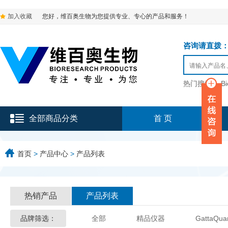
加入收藏
您好，维百奥生物为您提供专业、专心的产品和服务！
咨询请直拨：136-9
热门搜索：
B
全部商品分类
首 页
首页
>
产品中心
>
产品列表
热销产品
产品列表
品牌筛选：
全部
精品仪器
GattaQua