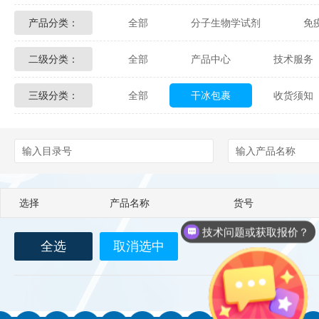
产品分类：
全部
分子生物学试剂
免
Glycon Biochem
Sterlitech
二级分类：
全部
产品中心
技术服务
化学及生物化学试剂
材料学试剂
Echelon Biosciences
Verichem La
三级分类：
全部
干冰包裹
收货须知
配送方式
售后服务
技术
Affinity Biologicals
Kingfisher Biot
Epitope Diagnostics
Empire Geno
Biotez Berlin
Diametra
C
选择
产品名称
货号
Berry & Associates
Zedira
技术问题或获取报价？
全选
取消选中
产品说明书在哪里？
LGC Maine Standards
Biolife Sol
Abbexa
AbD Serotec
Ab