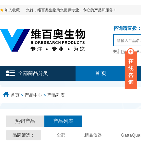
加入收藏
您好，维百奥生物为您提供专业、专心的产品和服务！
咨询请直拨：136-9
热门搜索：
B
全部商品分类
首 页
首页
>
产品中心
>
产品列表
热销产品
产品列表
品牌筛选：
全部
精品仪器
GattaQua