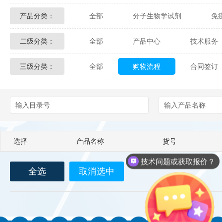
产品分类：
全部
分子生物学试剂
免
Glycon Biochem
Sterlitech
二级分类：
全部
产品中心
技术服务
化学及生物化学试剂
材料学试剂
Echelon Biosciences
Verichem La
三级分类：
全部
购物流程
合同签订
配送方式
售后服务
技术
Affinity Biologicals
Kingfisher Biot
Epitope Diagnostics
Empire Geno
Biotez Berlin
Diametra
C
选择
产品名称
货号
Berry & Associates
Zedira
技术问题或获取报价？
全选
取消选中
LGC Maine Standards
Biolife Sol
Abbexa
AbD Serotec
Ab