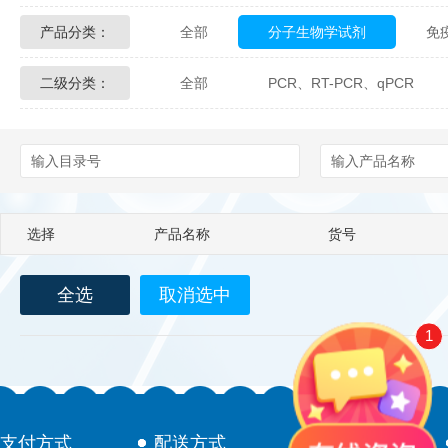
产品分类：
全部
分子生物学试剂
免
Glycon Biochem
Sterlitech
二级分类：
全部
PCR、RT-PCR、qPCR
化学及生物化学试剂
材料学试剂
Echelon Biosciences
Verichem La
Affinity Biologicals
Kingfisher Biot
Epitope Diagnostics
Empire Geno
选择
产品名称
货号
Biotez Berlin
Diametra
C
全选
取消选中
Berry & Associates
Zedira
1
LGC Maine Standards
Biolife Sol
Abbexa
AbD Serotec
Ab
支付方式
配送方式
售后服务