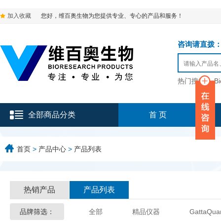
加入收藏
您好，维百奥生物为您提供专业、专心的产品和服务！
咨询请直拨：136-9
热门搜索：
B
全部商品分类
首 页
首页
>
产品中心
>
产品列表
热销产品
产品列表
品牌筛选：
全部
精品仪器
GattaQua