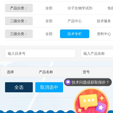
产品分类：
全部
分子生物学试剂
免
Glycon Biochem
Sterlitech
二级分类：
全部
产品中心
技术服务
化学及生物化学试剂
材料学试剂
Echelon Biosciences
Verichem La
三级分类：
全部
技术专栏
资料中心
配送方式
售后服务
技术
Affinity Biologicals
Kingfisher Biot
Epitope Diagnostics
Empire Geno
Biotez Berlin
Diametra
C
选择
产品名称
货号
Berry & Associates
Zedira
技术问题或获取报价？
全选
取消选中
LGC Maine Standards
Biolife Sol
Abbexa
AbD Serotec
Ab