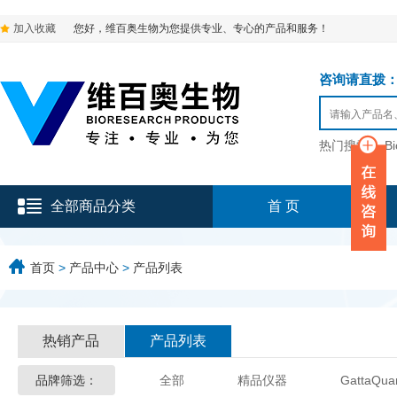
加入收藏
您好，维百奥生物为您提供专业、专心的产品和服务！
咨询请直拨：136-9
热门搜索：
B
全部商品分类
首 页
首页
>
产品中心
>
产品列表
热销产品
产品列表
品牌筛选：
全部
精品仪器
GattaQua