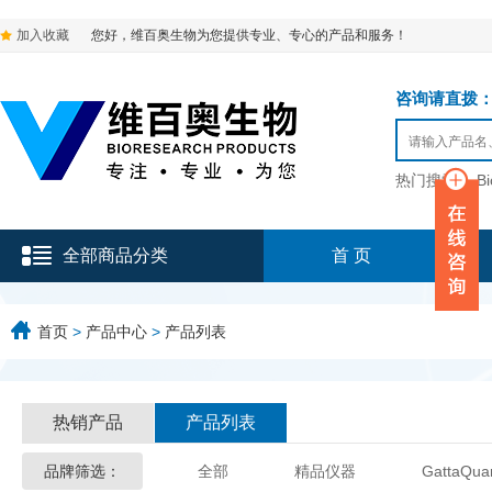
加入收藏
您好，维百奥生物为您提供专业、专心的产品和服务！
咨询请直拨：136-9
热门搜索：
B
全部商品分类
首 页
首页
>
产品中心
>
产品列表
热销产品
产品列表
品牌筛选：
全部
精品仪器
GattaQua