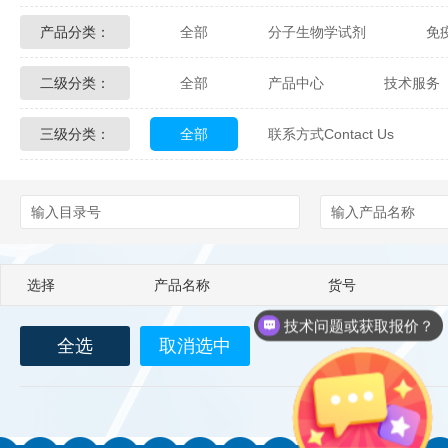
产品分类：
全部
分子生物学试剂
免
Glycon Biochem
Sterlitech
二级分类：
全部
产品中心
技术服务
化学及生物化学试剂
材料学试剂
Echelon Biosciences
Verichem La
三级分类：
全部
联系方式Contact Us
配送方式
售后服务
技术
Affinity Biologicals
Kingfisher Biot
Epitope Diagnostics
Empire Geno
Biotez Berlin
Diametra
C
选择
产品名称
货号
Berry & Associates
Zedira
技术问题或获取报价？
全选
取消选中
LGC Maine Standards
Biolife Sol
Abbexa
AbD Serotec
Ab