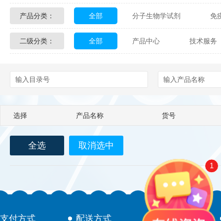
产品分类：
全部
分子生物学试剂
免
Glycon Biochem
Sterlitech
二级分类：
全部
产品中心
技术服务
化学及生物化学试剂
材料学试剂
Echelon Biosciences
Verichem La
配送方式
售后服务
技术
Affinity Biologicals
Kingfisher Biot
Epitope Diagnostics
Empire Geno
选择
产品名称
货号
Biotez Berlin
Diametra
C
全选
取消选中
Berry & Associates
Zedira
1
LGC Maine Standards
Biolife Sol
Abbexa
AbD Serotec
Ab
支付方式
配送方式
售后服务