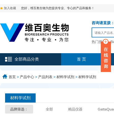
加入收藏
您好，维百奥生物为您提供专业、专心的产品和服务！
咨询请直拨：136-9
热门搜索：
B
全部商品分类
首 页
首页
>
产品中心
>
产品列表
>
材料学试剂
>
材料学试剂
材料学试剂
品牌筛选：
全部
精品仪器
GattaQua