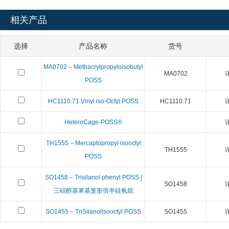
相关产品
选择
产品名称
货号
MA0702 – Methacrylpropyloisobutyl
MA0702
POSS
HC1110.71 Vinyl iso-Octyl POSS
HC1110.71
HeteroCage-POSS®
TH1555 – Mercaptopropyl isooctyl
TH1555
POSS
SO1458 – Trisilanol phenyl POSS |
SO1458
三硅醇基苯基笼形倍半硅氧烷
SO1455 – TriSilanollsooctyl POSS
SO1455