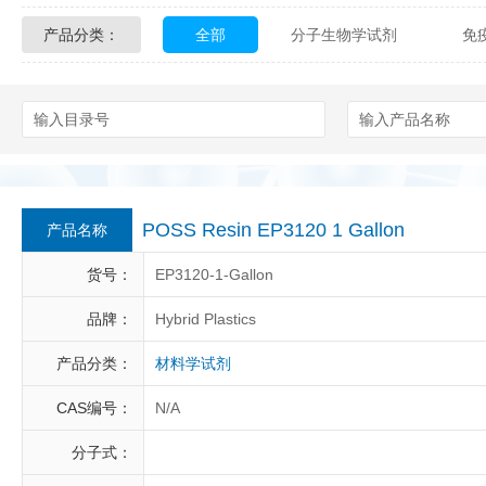
产品分类：
全部
分子生物学试剂
免
Glycon Biochem
Sterlitech
化学及生物化学试剂
材料学试剂
Echelon Biosciences
Verichem La
Affinity Biologicals
Kingfisher Biot
Epitope Diagnostics
Empire Geno
POSS Resin EP3120 1 Gallon
产品名称
Biotez Berlin
Diametra
C
货号：
EP3120-1-Gallon
Berry & Associates
Zedira
品牌：
Hybrid Plastics
产品分类：
材料学试剂
LGC Maine Standards
Biolife Sol
CAS编号：
N/A
Abbexa
AbD Serotec
Ab
分子式：