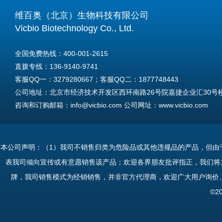
维百奥（北京）生物科技有限公司
Vicbio Biotechnology Co., Ltd.
全国免费热线：400-001-2615
直拨专线：136-9140-9741
客服QQ一：3279280667；客服QQ二：1877748443
公司地址：北京市经济技术开发区西环南路26号院嘉捷企业汇30号楼A
咨询和订购邮箱：info@vicbio.com 公司网址：www.vicbio.com
For International Inquiries & Orders
Tel: +86-13691409741
本公司声明：（1）我司不销售归类为危险品或其他违规品的产品，但由
Email: info@vicbio.com
表我司倾向宣传或有意愿销售该产品；欢迎各界朋友批评指正，我们将
Website: www.vicbio.com
牌，我司销售模式为经销销售，并非官方代理商，欢迎广大用户询价
Address: Room 603, Floor 6, Building 30A, No.26, Xihuannan Stre
©2