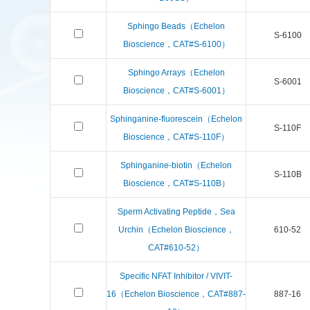
Sphingo Beads（Echelon
S-6100
Bioscience，CAT#S-6100）
Sphingo Arrays（Echelon
S-6001
Bioscience，CAT#S-6001）
Sphinganine-fluorescein（Echelon
S-110F
Bioscience，CAT#S-110F）
Sphinganine-biotin（Echelon
S-110B
Bioscience，CAT#S-110B）
Sperm Activating Peptide，Sea
Urchin（Echelon Bioscience，
610-52
CAT#610-52）
Specific NFAT Inhibitor / VIVIT-
16（Echelon Bioscience，CAT#887-
887-16