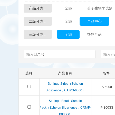
产品分类：
全部
分子生物学试剂
Glycon Biochem
Sterl
二级分类：
全部
产品中心
化学及生物化学试剂
Echelon Biosciences
三级分类：
全部
热销产品
配送方式
售后服务
Affinity Biologicals
Kin
Epitope Diagnostics
E
Biotez Berlin
Diametr
选择
产品名称
货号
Berry & Associates
Ze
Sphingo Strips（Echelon
S-6000
LGC Maine Standards
Bioscience，CAT#S-6000）
Sphingo Beads Sample
Abbexa
AbD Serotec
Pack（Echelon Bioscience，CAT#P-
P-B00SS
B00SS）