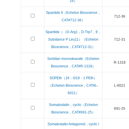
16）
Spantide II（Echelon Bioscience，
712-36
CAT#712-36）
Spantide（（D-Arg1，D-Trp7，9，
Substance P Leu11）（Echelon
712-31
Bioscience，CAT#712-31）
Sorbitan monostearate（Echelon
R-1318
Bioscience，CAT#R-1318）
SOPEth（18：0/18：1 PEth）
（Echelon Bioscience，CAT#L-
L-6021
6021）
Somatostatin，cyclic（Echelon
691-25
Bioscience，CAT#691-25）
Somatostatin Antagonist，cyclic /