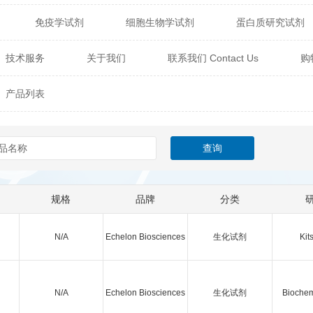
免疫学试剂
细胞生物学试剂
蛋白质研究试剂
itech
热销产品
辰辉创聚生物® (Nebulabio)
B
技术服务
关于我们
联系我们 Contact Us
购
材料学试剂
仪器及设备
耗材及常用物品
其他
Verichem Laboratories
Vicbio Biotech
Click Chemistry
产品列表
技术专栏
gfisher Biotech
Vector Labs
Trilink
VICBIO Bi
mpire Genomics
ImmunAware
IBT Systems
a
ChemPep
Eagle Biosciences
Cellscript
规格
品牌
分类
dira
Hybrid Plastics
Milenia Biotec
SiChem
N/A
Echelon Biosciences
生化试剂
Kit
Biolife Solutions
Pall
Lonza
Omicron Bioche
Abnova
Active Motif
N/A
Echelon Biosciences
生化试剂
Biochem