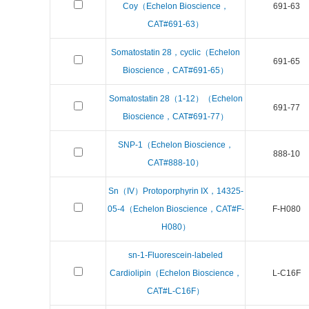
Coy（Echelon Bioscience，
691-63
CAT#691-63）
Somatostatin 28，cyclic（Echelon
691-65
Bioscience，CAT#691-65）
Somatostatin 28（1-12）（Echelon
691-77
Bioscience，CAT#691-77）
SNP-1（Echelon Bioscience，
888-10
CAT#888-10）
Sn（IV）Protoporphyrin IX，14325-
05-4（Echelon Bioscience，CAT#F-
F-H080
H080）
sn-1-Fluorescein-labeled
Cardiolipin（Echelon Bioscience，
L-C16F
CAT#L-C16F）