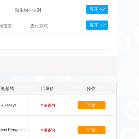
展开
微生物学试剂
PS Bioscience
展开
物指南
支付方式
产品
 Tools
Bioassay Systems
otechnology
DLD-Diagnostika
Medipan
Mediagnost
Cytodiagnostics
Katchem
研究领域
目录价
操作
Sunrise Science
询价
s & Assays
￥请咨询
micals
康为世纪
询价
ical Reagents
￥请咨询