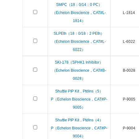
SMPC（18：0/14：0 PC）
（Echelon Bioscience，CAT#L-
L-1814
1814）
SLPEth（18：0/18：2 PEth）
（Echelon Bioscience，CAT#L-
L-6022
6022）
SKI-178（SPHK1 Inhibitor）
（Echelon Bioscience，CAT#B-
B-0028
0028）
Shuttle PIP Kit，PtdIns（5）
P（Echelon Bioscience，CAT#P-
P-9005
9005）
Shuttle PIP Kit，PtdIns（4）
P（Echelon Bioscience，CAT#P-
P-9004
9004）