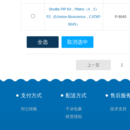
Shuttle PIP Kit，PtdIns（4，5）
P2（Echelon Bioscience，CAT#P-
P-9045
9045）
全选
取消选中
上一页
2
支付方式
配送方式
售后服
对公转账
干冰包裹
技术支持
收货须知